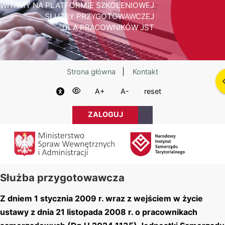
Przejdź do głównej zawartości
WITAMY NA PLATFORMIE SZKOLENIOWEJ
SŁUŻBY PRZYGOTOWAWCZEJ
DLA PRACOWNIKÓW JST
Strona główna
Kontakt
A+
A-
reset
ZALOGUJ
Służba przygotowawcza
Wymagania zaliczenia
Z dniem 1 stycznia 2009 r. wraz z wejściem w życie
ustawy z dnia 21 listopada 2008 r. o pracownikach